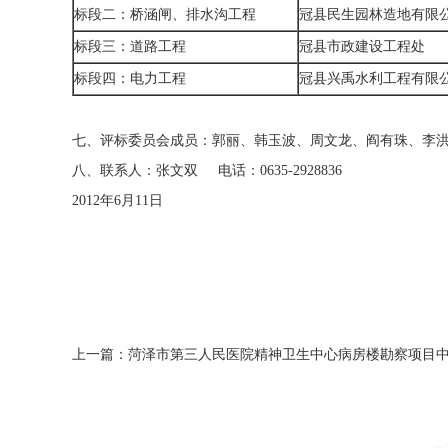
标段二：桥涵闸、排水沟工程
冠县民生园林造地有限
标段三：道路工程
冠县市政建设工程处
标段四：电力工程
冠县兴禹水利工程有限
七、评标委员会成员：郭丽、韩玉波、周文龙、阎有珠、李
八、联系人：张文双 电话：0635-2928836
2012年6月11日
上一篇：菏泽市第三人民医院精神卫生中心病房楼勘察项目