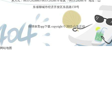
系方式
：0635-2928865 0635-2928878 传真：0635-2928878 地址：山
东省聊城市经济开发区东昌路159号
得球体育app下载 copyright © 2015 山东正信
网站地图