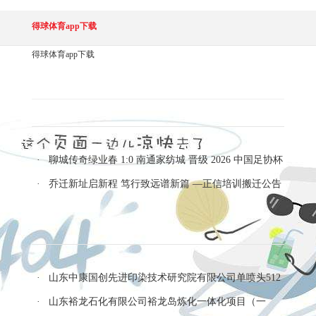
得球体育app下载
得球体育app下载
更多
· 聊城传奇绿业春 1:0 南通家纺城 晋级 2026 中国足协杯
第二轮
· 乔迁新址启新程 笃行致远谱新篇 —正信培训搬迁公告
暨公司实力介绍
更多
· 山东中康国创先进印染技术研究院有限公司单喷头512
喷孔纺织专用高端压电喷墨打印头研发及产业化项目（第
· 山东裕龙石化有限公司裕龙岛炼化一体化项目（一