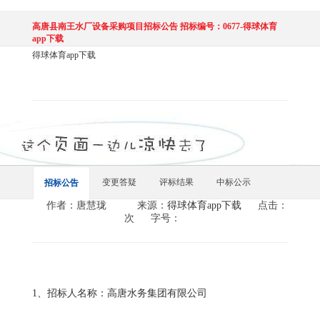
高唐县南王水厂设备采购项目招标公告 招标编号：0677-得球体育
app下载
得球体育app下载
变更答疑
评标结果
中标公示
招标公告
作者：唐慧珑
来源：
得球体育app下载
点击：
次
字号：
1、招标人名称：高唐水务集团有限公司