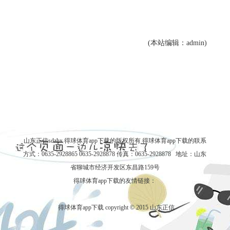
(本站编辑：admin)
山东正信sdzhx 得球体育app下载的版权所有
得球体育app下载的联系
方式
：0635-2928865 0635-2928878 传真：0635-2928878 地址：山东
省聊城市经济开发区东昌路159号
得球体育app下载的友情链接：
得球体育app下载 copyright © 2015 山东正信