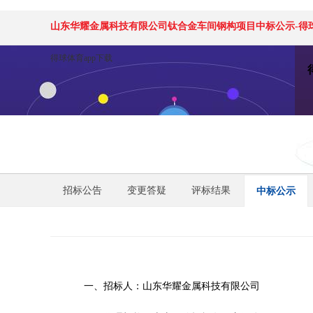
山东华耀金属科技有限公司钛合金车间钢构项目中标公示-得球
得球体育app下载
招标公告
变更答疑
评标结果
中标公示
一、
招标人：
山东华耀金属科技有限公司