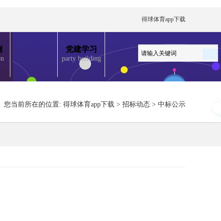
得球体育app下载
例
党建学习
on
party building
您当前所在的位置:
得球体育app下载
>
招标动态
>
中标公示