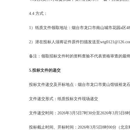
4.4 方式：
1）纸质文件领取地址：烟台市龙口市南山城市花园a区48号楼1
2）潜在投标人须将证件原件扫描发送至
wtg0121@126.c
备注：领取招标文件时的资料查验不代表资格审查的最
5.投标文件的递交
投标文件递交及开标地点：烟台市龙口市黄山馆镇裕龙
文件递交形式：纸质投标文件现场递交
文件递交时间：
2026年
3
月
5
日
7
时
30分至2026年
3
月
5
日
8
投标截止时间、开标时间：
2026年
3
月
5
日
8
时
00分（北京