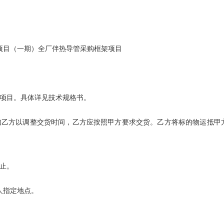
项目（一期）全厂伴热导管采购框架项目
架项目。具体详见技术规格书。
通知乙方以调整交货时间，乙方应按照甲方要求交货。乙方将标的物运抵
天止。
人指定地点。