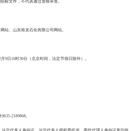
到招标文件，不代表通过资格审查。
司网站、山东裕龙石化有限公司网站。
2
月
9
日
16时30分（北京时间，法定节假日除外）。
35-2189868。
照、法定代表人身份证、法定代表人授权委托书、委托代理人身份证复印件