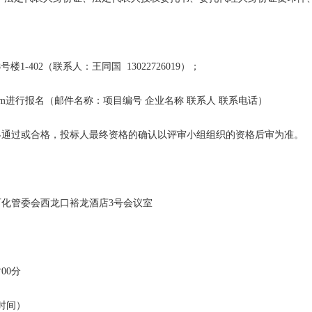
-402（联系人：王同国 13022726019）；
om
进行报名（邮件名称：项目编号 企业名称 联系人 联系电话）
终通过或合格，投标人最终资格的确认以评审小组组织的资格后审为准。
石化管委会西龙口裕龙酒店
3
号会议室
时
00分
时间）