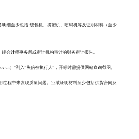
备明细至少包括
:绕包机、挤塑机、喷码机等及证明材料（至少
4年）经会计师事务所或审计机构审计的财务审计报告。
.gov.cn）”列入“失信被执行人”，开标
时需提供网站查询截图。
承诺使用过程中未发现质量问题。业绩证明材料至少包括供货合同及