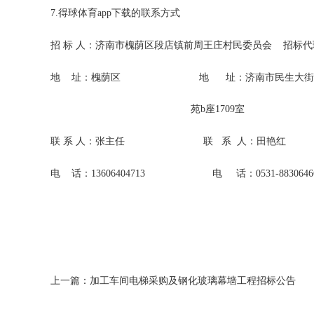
7.得球体育app下载的联系方式
招 标 人：济南市槐荫区段店镇前周王庄村民委员会 招标
地 址：槐荫区 地 址：济南市民生大街22
苑b座1709室
联 系 人：张主任 联 系 人：田艳红
电 话：13606404713 电 话：0531-88306466 8
上一篇：加工车间电梯采购及钢化玻璃幕墙工程招标公告