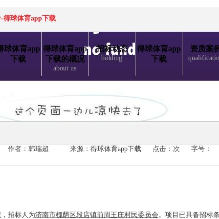
得球体育app下载
得球体育app
得球体育app
招标动态
得球体育app
资质案
bidding
qualificati
下载
下载的概况
下载
about us
作者：韩瑞超
来源：
得球体育app下载
点击：次
字号：
程
，招标人为
济南市槐荫区段店镇前周王庄村民委员会
。项目已具备招标