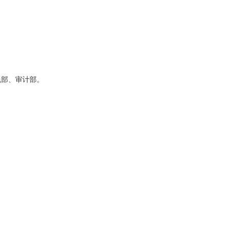
规部、审计部。