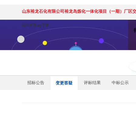
山东裕龙石化有限公司裕龙岛炼化一体化项目（一期）厂区交通管
得球体育app下载
招标公告
评标结果
中标公示
变更答疑