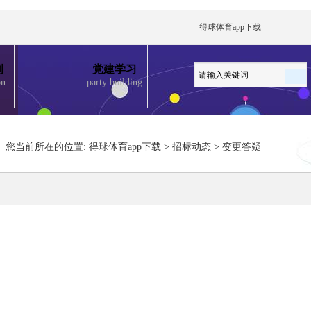
得球体育app下载
例
党建学习
on
party building
您当前所在的位置:
得球体育app下载
>
招标动态
>
变更答疑