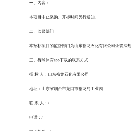
一、内容：
本项目中止采购。开标时间另行通知。
二、监督部门
本招标项目的监督部门为山东裕龙石化有限公司企管法
三、得球体育app下载的联系方式
招
标
人：山东裕龙石化有限公司
地址：山东省烟台市龙口市裕龙岛工业园
联
系
人：
/
电话：
/