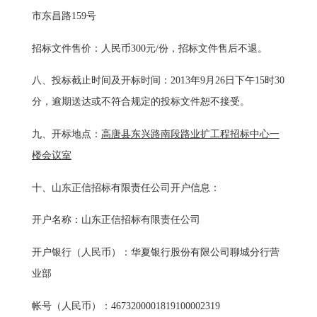
市东昌路
159
号
招标文件售价：人民币
300
元
/
份，招标文件售后不退。
八、
投标截止时间及开标时间：
2013
年
9
月
26
日下午
15
时
30
分
，逾期送达或不符合规定的投标文件恕不接受。
九、
开标地点：
高唐县东兴路南段路业扩工程招标中心一
楼会议室
十、
山东正信招标有限责任公司开户信息
：
开户名称：山东正信招标有限责任公司
开户银行（人民币）：华夏银行股份有限公司聊城分行营
业部
帐号（人民币）：
4673200001819100002319