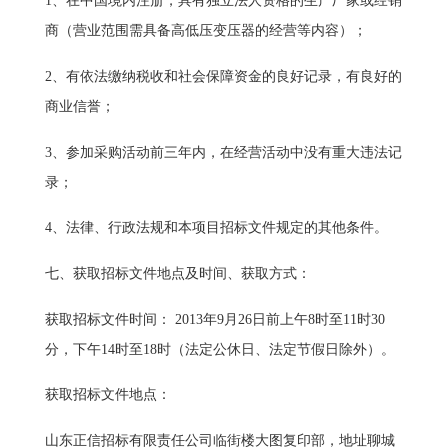
1
、在中国境内注册，具有独立法人资格的生产厂家或经销
商（营业范围需具备高低压变压器的经营等内容）；
2
、有依法缴纳税收和社会保障资金的良好记录，有良好的
商业信誉；
3
、参加采购活动前三年内，在经营活动中没有重大违法记
录；
4
、法律、行政法规和本项目招标文件规定的其他条件。
七、获取招标文件地点及时间、获取方式：
获取招标文件时间：
2013
年
9
月
26
日前上午
8
时至
11
时
30
分，下午
14
时至
18
时（法定公休日、法定节假日除外）。
获取招标文件地点：
山东正信招标有限责任公司临街楼大图复印部，地址聊城