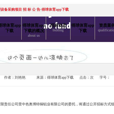
采购项目 招 标 公 告-得球体育app下载
得球体育app
得球体育app
招标动态
得球体育app
资质案
bidding
qualificati
下载
下载的概况
下载
about us
作者：刘艳艳
来源：
得球体育app下载
点击：次
字号：
有限责任公司受
中色奥博特铜铝业有限公司
的委托，将通过公开招标方式