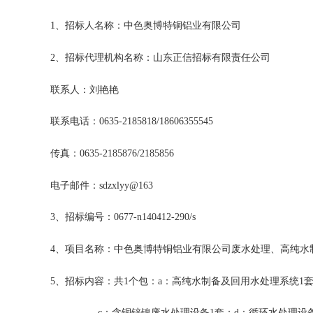
1
、招标人名称：
中色奥博特铜铝业有限公司
2
、招标代理机构名称：山东正信招标有限责任公司
联系人：刘艳艳
联系电话：
0635-2185818/18606355545
传真：
0635-2185876/2185856
电子邮件：
sdzxlyy@163
3
、招标编号：
0677-n140412-290/s
4
、项目名称：中色奥博特铜铝业有限公司废水处理、高纯水
5
、招标内容：共
1
个包：
a
：高纯水制备及回用水处理系统
1
c
：含铜锌镍废水处理设备
1
套；
d
：循环水处理设