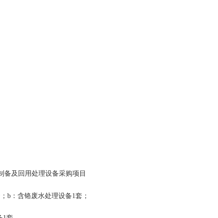
制备及回用处理设备采购项目
套；
b
：含铬废水处理设备
1
套；
备
1
套