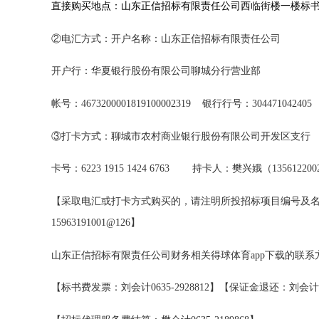
直接购买地点：山东正信招标有限责任公司西临街楼一楼标
②电汇方式：开户名称：山东正信招标有限责任公司
开户行：华夏银行股份有限公司聊城分行营业部
帐号：
4673200001819100002319
银行行号：
304471042405
③打卡方式：聊城市农村商业银行股份有限公司开发区支行
卡号：
6223 1915 1424 6763
持卡人：樊兴娥（
135612200
【采取电汇或打卡方式购买的，请注明所投招标项目编号及名
15963191001@126
】
山东正信招标有限责任公司财务相关得球体育app下载的联系
【标书费发票：刘会计
0635-2928812
】【保证金退还：刘会计