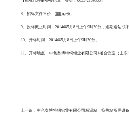
【招标代理服务费结算：樊会计
0635-2189868
】
8
、招标文件售价：
300
元
/
份。
9
、投标截止时间：
2014年5月8日上午
9
时
30
分
，逾期送达或
10
、开标时间：
2014年5月8日上午
9
时
30
分。
11
、开标地点：
中色奥博特铜铝业有限公司
1
楼会议室（山东
上一篇：中色奥博特铜铝业有限公司减温站、换热站所需设备采