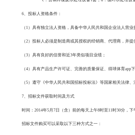
6
、投标人资格条件：
（
1
）具有独立法人资格，具备中华人民共和国企业法人营业
（
2
）投标人必须是制造商或其授权的经销商、代理商，并提
（
3
）具有良好的信誉和近
3
年类似项目业绩；
（
4
）具有产品生产许可证、完善的质量保证、得球体育app
（
5
）遵守《中华人民共和国招标投标法》等国家相关法律、
7
、招标文件获取时间及方式
时间：
2014
年
5
月
7
日（含）前的每天上午
8
时至
11
时
30
分，下
招标文件购买可以采取以下三种方式之一：