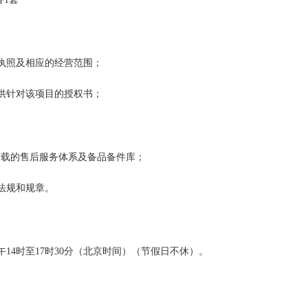
执照及相应的经营范围；
供针对该项目的授权书；
下载的售后服务体系及备品备件库；
法规和规章。
午
14
时至
17
时
30
分（北京时间）（节假日不休）。