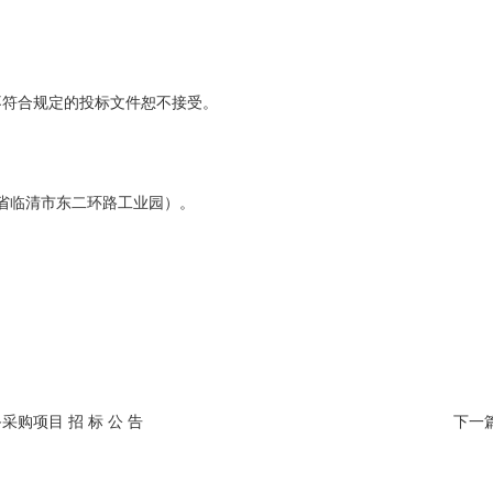
不符合规定的投标文件恕不接受。
省临清市东二环路工业园）。
购项目 招 标 公 告
下一