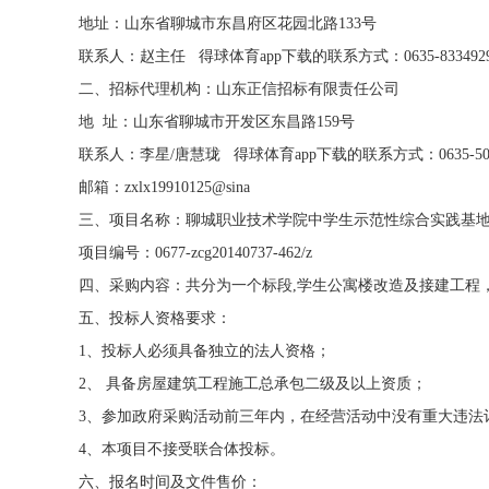
地址：山东省聊城市东昌府区花园北路133号
联系人：赵主任 得球体育app下载的联系方式：0635-83349
二、招标代理机构：山东正信招标有限责任公司
地 址：山东省聊城市开发区东昌路159号
联系人：李星/唐慧珑 得球体育app下载的联系方式：0635-5056735
邮箱：zxlx19910125@sina
三、项目名称：聊城职业技术学院中学生示范性综合实践基
项目编号：0677-zcg20140737-462/z
四、采购内容：共分为一个标段,学生公寓楼改造及接建工程
五、投标人资格要求：
1、投标人必须具备独立的法人资格；
2、 具备房屋建筑工程施工总承包二级及以上资质；
3、参加政府采购活动前三年内，在经营活动中没有重大违法
4、本项目不接受联合体投标。
六、报名时间及文件售价：