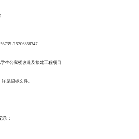
29
 /15206358347
地学生公寓楼改造及接建工程项目
，详见招标文件。
记录；