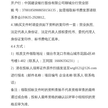
开户行：中国建设银行股份有限公司聊城分行营业部
账 号：37001850908050156135，如需领取标书费发票请联
系李会计0635-2928812。
4.3购买文件时请提供如下资料的复印件一套：营业执照、
法定代表人身份证、法定代表人授权委托书、委托代理人
身份证复印件、标书费电汇底单。
4.4 方式：
1）纸质文件领取地址：烟台市龙口市南山城市花园a区48
号楼1-402（联系人：王同国 16606356231）；
2）潜在投标人须将证件原件扫描发送至
wtg0121@126.com
进行报名（邮件名称：项目编号 企业名称 联系人 联系电
话）
备注：领取招标文件时的资料查验不代表资格审查的最终
通过或合格，投标人最终资格的确认以评审小组组织的资
格后审为准。