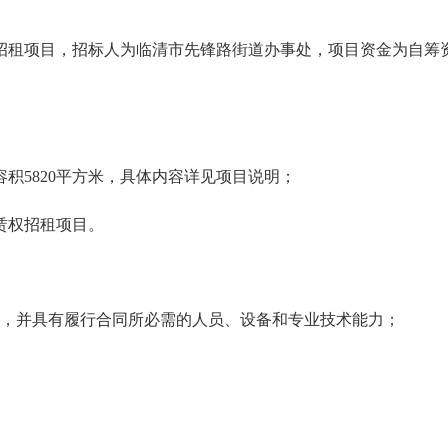
招租项目
，招标人为
临清市先锋路街道办事处
，
项目资金为自筹
容积
5820
平方米
，
具体内容详见项目说明
；
赁权招租项目
。
，并具有履行合同所必需的人员、设备和专业技术能力；