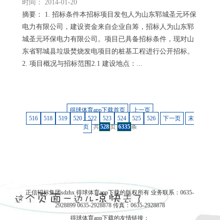
时间： 2014-01-20
摘要： 1. 招标条件本招标项目发包人为山东郓城圣元环保
电力有限公司，建设资金来自企业自筹，招标人为山东郓
城圣元环保电力有限公司。项目已具备招标条件，现对山
东省郓城县垃圾焚烧发电项目的桩基工程进行公开招标。
2. 项目概况与招标范围2.1 建设地点：...
得球体育app下载首页
上一页
516
518
519
520
522
523
524
525
526
下一页
末
页
共
528
页
6335
条
正信招标集团sdzhx 得球体育app下载的版权所有 业务联系：0635-
2928899 0635-2928878 传真：0635-2928878
得球体育app下载的友情链接：