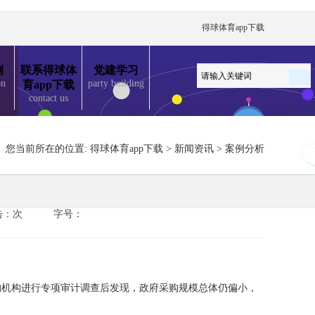
得球体育app下载
例
联系得球体
党建学习
on
party building
育app下载
contact us
您当前所在的位置:
得球体育app下载
>
新闻资讯
>
案例分析
击：次
字号：
机构进行专项审计调查后发现，政府采购规模总体仍偏小，