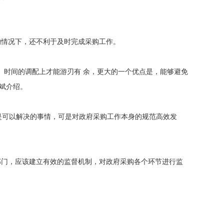
情况下，还不利于及时完成采购工作。
时间的调配上才能游刃有 余，更大的一个优点是，能够避免
斌介绍。
是可以解决的事情，可是对政府采购工作本身的规范高效发
门，应该建立有效的监督机制，对政府采购各个环节进行监