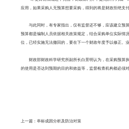
应用，如果采购人无预算想要采购，得到的将是财政拒绝支
与此同时，有专家指出，仅有监督还不够，应该建立预算执
预算都是编制人员依据相关政策规定，结合采购单位实际情况
位，已经实施无法撤回的，要在下一个财政年度予以修正。业
财政部财政科学研究所副所长白景明认为，在采购预算执行
的使用是否达到预期的目的和效益等，监督检查机构都必须
上一篇：串标成因分析及防治对策