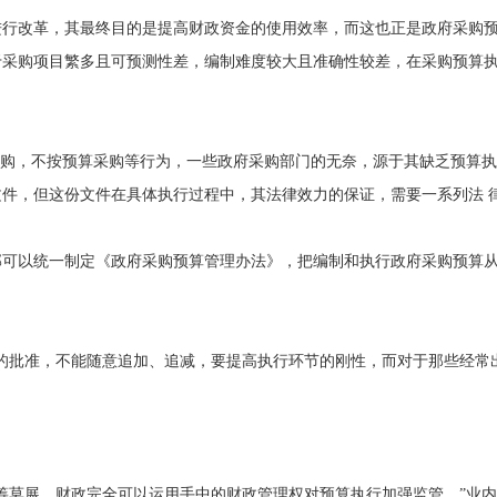
改革，其最终目的是提高财政资金的使用效率，而这也正是政府采购预
采购项目繁多且可预测性差，编制难度较大且准确性较差，在采购预算执
，不按预算采购等行为，一些政府采购部门的无奈，源于其缺乏预算执行
件，但这份文件在具体执行过程中，其法律效力的保证，需要一系列法 
以统一制定《政府采购预算管理办法》，把编制和执行政府采购预算从
准，不能随意追加、追减，要提高执行环节的刚性，而对于那些经常出现的
莫展，财政完全可以运用手中的财政管理权对预算执行加强监管。”业内