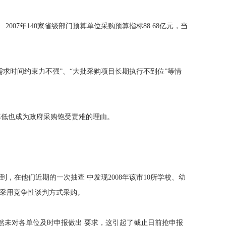
2007年140家省级部门预算单位采购预算指标88.68亿元，当
求时间约束力不强”、“大批采购项目长期执行不到位”等情
低也成为政府采购饱受责难的理由。
在他们近期的一次抽查 中发现2008年该市10所学校、幼
迫采用竞争性谈判方式采购。
未对各单位及时申报做出 要求，这引起了截止日前抢申报