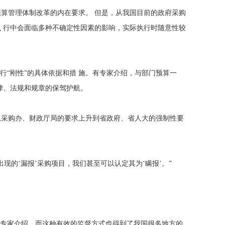
算管理体制改革的内在要求。 但是，从我国目前的政府采购
 行中会面临多种不确定性因素的影响，实际执行时随意性较
“刚性”的具体依据和措 施。有专家介绍，与部门预算一
律、法规和规章的保驾护航。
采购办、财政厅局的要求上升到省政府、省人大的强制性要
‘漏报’采购项目，我们甚至可以认定其为‘瞒报’。”
专家介绍。而这种有效的监督方式也得到了我国很多地方的