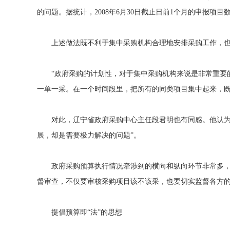
的问题。据统计，2008年6月30日截止日前1个月的申报项目数
上述做法既不利于集中采购机构合理地安排采购工作，也容
“政府采购的计划性，对于集中采购机构来说是非常重要的
一单一采。在一个时间段里，把所有的同类项目集中起来，既
对此，辽宁省政府采购中心主任段君明也有同感。他认为，
展，却是需要极力解决的问题”。
政府采购预算执行情况牵涉到的横向和纵向环节非常多，任
督审查，不仅要审核采购项目该不该采，也要切实监督各方
提倡预算即“法”的思想