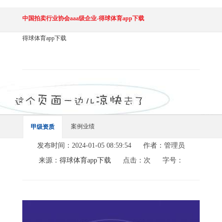
中国拍卖行业协会aaa级企业-得球体育app下载
得球体育app下载
案例业绩
甲级资质
发布时间：2024-01-05 08:59:54
作者：管理员
来源：
得球体育app下载
点击：次
字号：