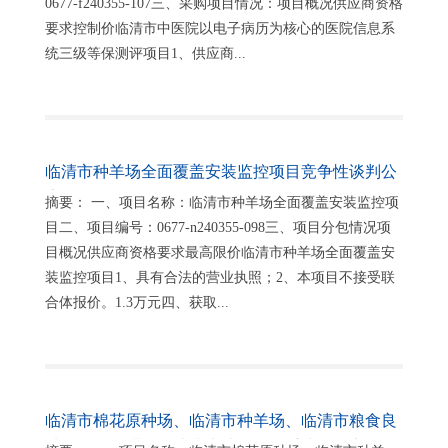
0677-f240355-107三、采购项目情况：项目概况供应商资格
要求控制价临清市中医院以电子病历为核心的医院信息系
统三级等保测评项目1、供应商...
临清市种羊场全面覆盖安装监控项目竞争性谈判公
告
摘要： 一、项目名称：临清市种羊场全面覆盖安装监控项
目二、项目编号：0677-n240355-098三、项目分包情况项
目概况供应商资格要求最高限价临清市种羊场全面覆盖安
装监控项目1、具有合法的营业执照；2、本项目不接受联
合体报价。1.3万元四、获取...
临清市棉花原种场、临清市种羊场、临清市粮食良
种场平整复耕图斑地块土地及厕所重建项目竞争性