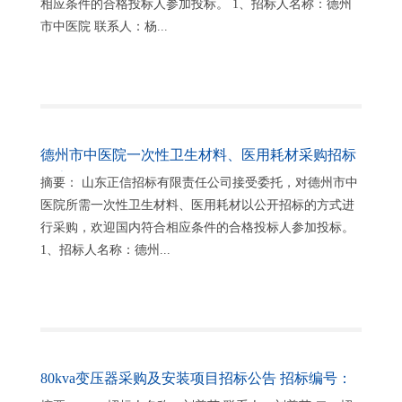
相应条件的合格投标人参加投标。 1、招标人名称：德州
市中医院 联系人：杨...
德州市中医院一次性卫生材料、医用耗材采购招标
公告
摘要： 山东正信招标有限责任公司接受委托，对德州市中
医院所需一次性卫生材料、医用耗材以公开招标的方式进
行采购，欢迎国内符合相应条件的合格投标人参加投标。
1、招标人名称：德州...
80kva变压器采购及安装项目招标公告 招标编号：
0677-n130726-907/l