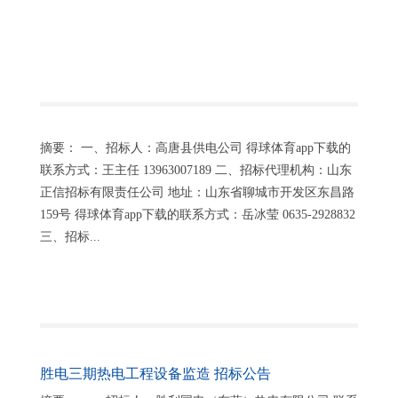
摘要： 一、招标人：高唐县供电公司 得球体育app下载的
联系方式：王主任 13963007189 二、招标代理机构：山东
正信招标有限责任公司 地址：山东省聊城市开发区东昌路
159号 得球体育app下载的联系方式：岳冰莹 0635-2928832
三、招标...
胜电三期热电工程设备监造 招标公告